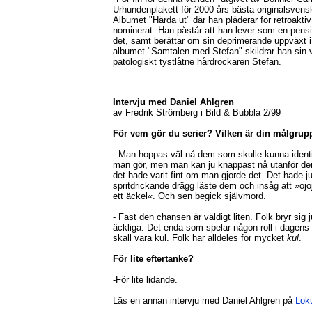
Urhundenplakett för 2000 års bästa originalsvens
Albumet "Härda ut" där han pläderar för retroakti
nominerat. Han påstår att han lever som en pens
det, samt berättar om sin deprimerande uppväxt i
albumet "Samtalen med Stefan" skildrar han sin
patologiskt tystlåtne hårdrockaren Stefan.
Intervju med Daniel Ahlgren
av Fredrik Strömberg i Bild & Bubbla 2/99
För vem gör du serier? Vilken är din målgrup
- Man hoppas väl nå dem som skulle kunna identi
man gör, men man kan ju knappast nå utanför d
det hade varit fint om man gjorde det. Det hade ju
spritdrickande drägg läste dem och insåg att »ojoj
ett äckel«. Och sen begick självmord.
- Fast den chansen är väldigt liten. Folk bryr sig j
äckliga. Det enda som spelar någon roll i dagens 
skall vara kul. Folk har alldeles för mycket
kul
.
För lite eftertanke?
-För lite lidande.
Läs en annan intervju med Daniel Ahlgren på
Lok