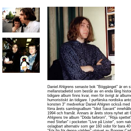
Daniel Ahlgrens senaste bok "Böggänget" är en s
mellanstadietid som består av en enda lång histor
tidigare album finns kvar, men för övrigt är albu
humoristiskt än tidigare. I purfärska nordiska antol
konsten 3" medverkar Daniel Ahlgren också med 
förra årets samlingsalbum "Idiot Savant" innehålle
1994 och framåt. Annars är årets stora nyhet att
Ahlgrens tre album "Döda farbrorn", "Röja spette
med Stefan" i pocketen "Live på Lister", som natur
oslagbart alternativ som ger 160 sidor för bara 4
"För fin för denna världen" utgivet av Bonnier Car